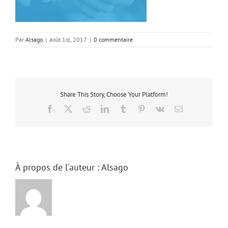
Par
Alsago
|
août 1st, 2017
|
0 commentaire
Share This Story, Choose Your Platform!
Facebook
Facebook
X
X (Twitter)
Reddit
Reddit
LinkedIn
LinkedIn
Tumblr
Tumblr
Pinterest
Pinterest
Vk
Vk
Email
Email
À propos de l'auteur :
Alsago