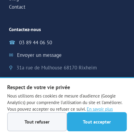
Contact
Contactez-nous
☎
03 89 44 06 50
✉
Envoyer un message
⚲
31a rue de Mulhouse 68170 Rixheim
Respect de votre vie privée
Nous utilisons des cookies de mesure d'audience (Google
Analytics) pour comprendre l'utilisation du site et l'améliorer.
Alsago 2026 - Tous droits réservés -
Mentions légales
-
Gestion
Vous pouvez accepter ou refuser ce suivi.
En savoir plus
des cookies
-
Plan du site
Tout refuser
Tout accepter
Facebook
Facebook
LinkedIn
LinkedIn
X
X (Twitter)