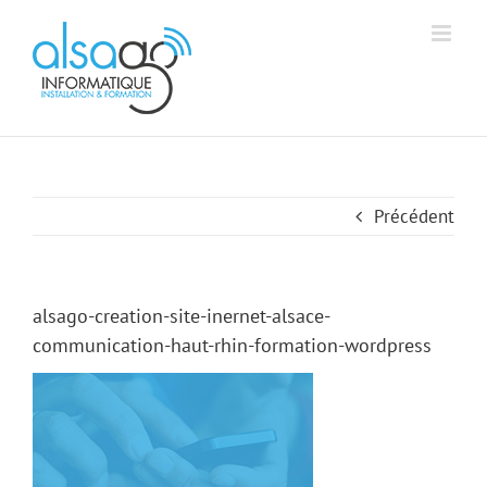
Passer
Aff
Alsago - Accueil
au
contenu
Précédent
alsago-creation-site-inernet-alsace-
communication-haut-rhin-formation-wordpress