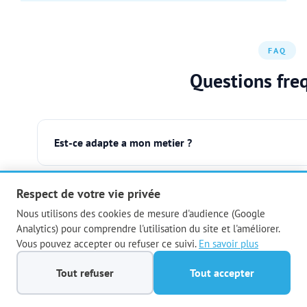
FAQ
Questions fre
Est-ce adapte a mon metier ?
Oui ! Nous adaptons le contenu a votre secteur d'activ
industrie... Chaque formation est person
Respect de votre vie privée
Faut-il etre technique pour suivre la formation ?
Nous utilisons des cookies de mesure d'audience (Google
Analytics) pour comprendre l'utilisation du site et l'améliorer.
Pas du tout. La formation est concue pour les debutants. S
Vous pouvez accepter ou refuser ce suivi.
En savoir plus
pouvez apprendre a util
Combien de temps pour voir des resultats ?
Tout refuser
Tout accepter
Des la premiere demi-journee, vous saurez utiliser les ou
des automatisations fonctionnelles