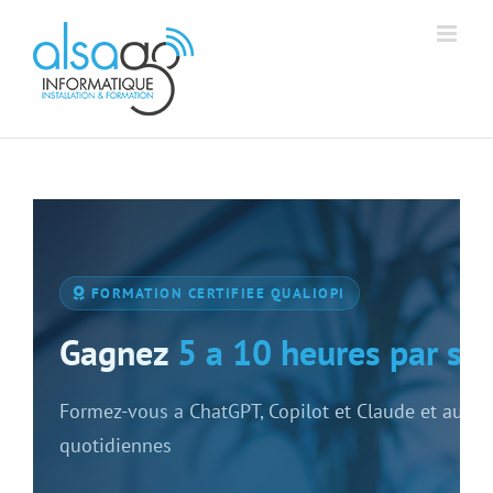
Passer
Aff
Alsago - Accueil
au
contenu
FORMATION CERTIFIEE QUALIOPI
Gagnez
5 a 10 heures par s
Formez-vous a ChatGPT, Copilot et Claude et autom
quotidiennes