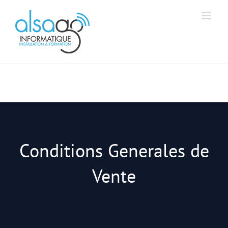
Passer
Aff
Alsago - Accueil
au
contenu
Conditions Generales de
Vente