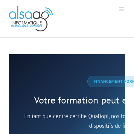
Passer
Aff
Alsago - Accueil
au
contenu
FINANCEMENT FOR
Votre formation peut et
En tant que centre certifie Qualiopi, nos for
dispositifs de fin