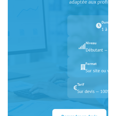
adaptée aux profils 
Durée
1 à 2 j
Niveau
Débutant — auc
Format
Sur site ou visi
Tarif
Sur devis — 100% f