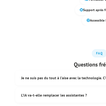
Support après 
Accessible
FAQ
Questions fr
Je ne suis pas du tout à l’aise avec la technologie. 
Pas du tout. La formation est spécialement conçue pour l
un email et utiliser Word, vous pouvez utiliser l’IA. On a
L’IA va-t-elle remplacer les assistantes ?
Non. L’IA est un assistant qui vous rend plus efficace, pas