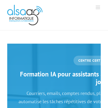
Passer
Aff
Alsago - Accueil
au
contenu
CENTRE CERTIFIÉ
Formation IA pour assistants ad
jour
Courriers, emails, comptes rendus, plan
automatise les tâches répétitives de votre 