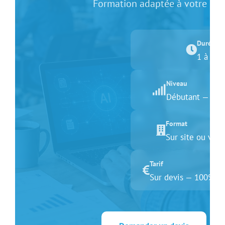
Formation adaptée à votre budg
Durée
1 à 2 j
Niveau
Débutant — auc
Format
Sur site ou visi
Tarif
Sur devis — 100% f