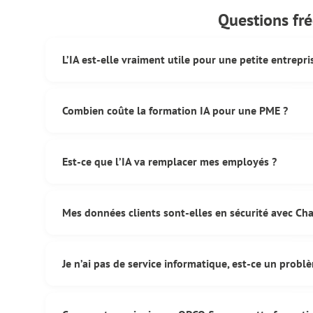
Questions fr
L’IA est-elle vraiment utile pour une petite entrepris
Absolument. Les PME sont souvent celles qui gagnent le pl
compte. Un dirigeant de PME peut gagner 1 à 2 heures par
Combien coûte la formation IA pour une PME ?
l’administratif.
À partir de 450 € HT / personne / jour. Mais avec le fina
entièrement prise en charge. Coût réel pour vous : 0 €.
Est-ce que l’IA va remplacer mes employés ?
Non. L’IA est un outil qui rend vos collaborateurs plus e
ChatGPT envoie 3x plus de propositions. Un comptable av
Mes données clients sont-elles en sécurité avec Ch
vite.
Nous vous montrons les bonnes pratiques : quoi partager
sécurisés (ChatGPT Team/Enterprise). Vos données sensib
Je n’ai pas de service informatique, est-ce un probl
Au contraire, c’est justement pour ça que la formation 