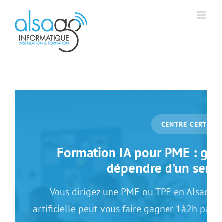
Passer
Aff
Alsago - Accueil
au
contenu
CENTRE CERTIFIÉ
Formation IA pour PME : gag
dépendre d’un servi
Vous dirigez une PME ou TPE en Alsace ?
artificielle peut vous faire gagner 1à2h par