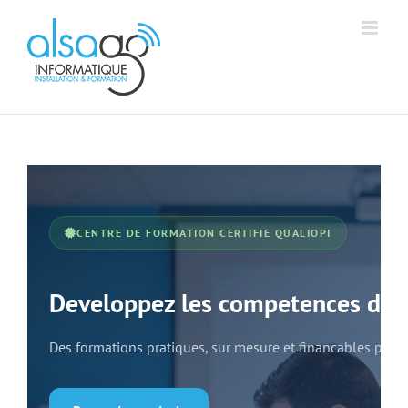
Passer
Aff
Alsago - Accueil
au
contenu
CENTRE DE FORMATION CERTIFIE QUALIOPI
Developpez les competences de 
Des formations pratiques, sur mesure et financables pour