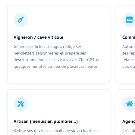
Vigneron / cave viticole
Comme
Génère ses fiches cépages, rédige ses
Automa
newsletters saisonnières et prépare ses
ses ré
descriptions pour les cavistes avec ChatGPT, en
relanc
quelques minutes au lieu de plusieurs heures.
aux out
Artisan (menuisier, plombier…)
Agenc
Rédige ses devis, ses emails de suivi chantier et
Crée d