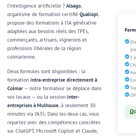
l’intelligence artificielle ?
Alsago
,
organisme de formation certifié
Qualiopi
,
propose des formations à l’IA générative
Forma
adaptées aux besoins réels des TPEs,
commerçants, artisans, vignerons et
Di
professions libérales de la région
(in
colmarienne.
1 j
Ch
Deux formules sont disponibles : la
Au
formation
intra-entreprise directement à
Exe
Su
Colmar
— notre formateur se déplace dans
OP
vos locaux — ou la session
inter-
entreprises à Mulhouse
, à seulement 30
O
minutes via l’A35. Dans les deux cas, vous
repartez avec des compétences concrètes
sur ChatGPT, Microsoft Copilot et Claude,