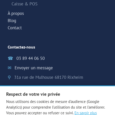
Caisse & POS
À propos
Blog
Contact
Contactez-nous
☎
03 89 44 06 50
✉
Envoyer un message
⚲
31a rue de Mulhouse 68170 Rixheim
Respect de votre vie privée
Nous utilisons des cookies de mesure d'audience (Google
Analytics) pour comprendre l'utilisation du site et l'améliorer.
Alsago 2026 - Tous droits réservés -
Mentions légales
-
Gestion
Vous pouvez accepter ou refuser ce suivi.
En savoir plus
des cookies
-
Plan du site