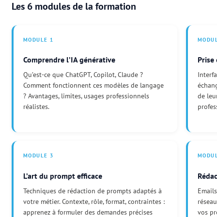
Les 6 modules de la formation
MODULE 1
MODUL
Comprendre l’IA générative
Prise
Qu’est-ce que ChatGPT, Copilot, Claude ?
Interf
Comment fonctionnent ces modèles de langage
échang
? Avantages, limites, usages professionnels
de leu
réalistes.
profes
MODULE 3
MODUL
L’art du prompt efficace
Rédac
Techniques de rédaction de prompts adaptés à
Emails
votre métier. Contexte, rôle, format, contraintes :
réseau
apprenez à formuler des demandes précises
vos pr