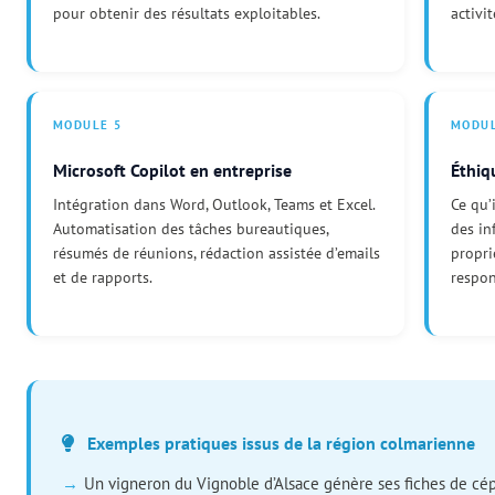
pour obtenir des résultats exploitables.
activit
MODULE 5
MODUL
Microsoft Copilot en entreprise
Éthiq
Intégration dans Word, Outlook, Teams et Excel.
Ce qu’
Automatisation des tâches bureautiques,
des in
résumés de réunions, rédaction assistée d’emails
proprié
et de rapports.
respon
Exemples pratiques issus de la région colmarienne
Un vigneron du Vignoble d’Alsace génère ses fiches de cé