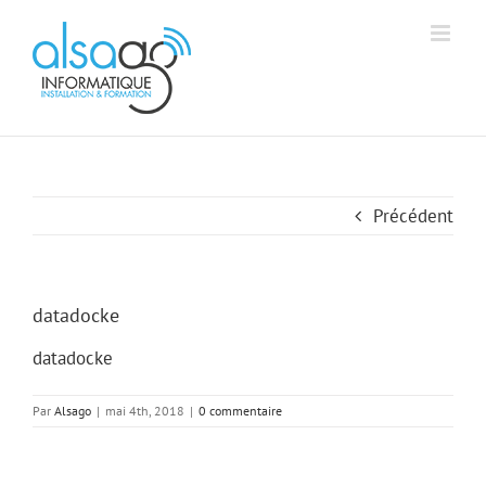
Passer
Aff
Alsago - Accueil
au
contenu
Précédent
datadocke
datadocke
Par
Alsago
|
mai 4th, 2018
|
0 commentaire