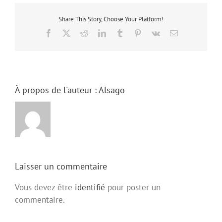
Share This Story, Choose Your Platform!
Facebook
Facebook
X
X (Twitter)
Reddit
Reddit
LinkedIn
LinkedIn
Tumblr
Tumblr
Pinterest
Pinterest
Vk
Vk
Email
Email
À propos de l'auteur :
Alsago
Laisser un commentaire
Vous devez être
identifié
pour poster un
commentaire.