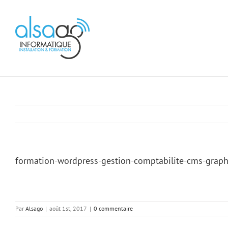
Passer
au
Alsago - Accueil
contenu
formation-wordpress-gestion-comptabilite-cms-graph
Par
Alsago
|
août 1st, 2017
|
0 commentaire