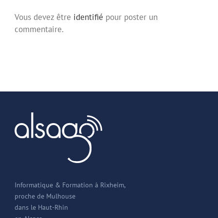
Vous devez être
identifié
pour poster un
commentaire.
Informatique & Formation à Rixheim,
proche de Mulhouse
dans le Haut-Rhin