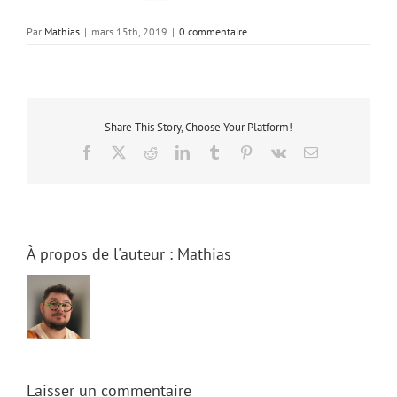
Par
Mathias
|
mars 15th, 2019
|
0 commentaire
Share This Story, Choose Your Platform!
Facebook
Facebook
X
X (Twitter)
Reddit
Reddit
LinkedIn
LinkedIn
Tumblr
Tumblr
Pinterest
Pinterest
Vk
Vk
Email
Email
À propos de l'auteur :
Mathias
Laisser un commentaire