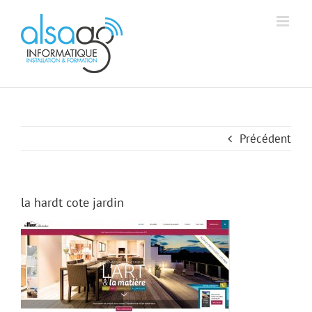
Passer
Aff
Alsago - Accueil
au
contenu
Précédent
la hardt cote jardin