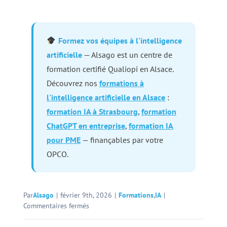
Formez vos équipes à l'intelligence
artificielle
— Alsago est un centre de
formation certifié Qualiopi en Alsace.
Découvrez nos
formations à
l'intelligence artificielle en Alsace
:
formation IA à Strasbourg
,
formation
ChatGPT en entreprise
,
formation IA
pour PME
— finançables par votre
OPCO.
Par
Alsago
|
février 9th, 2026
|
Formations
,
IA
|
sur
Commentaires fermés
Pourquoi
former