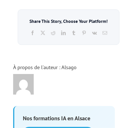
à
l’IA
en
Share This Story, Choose Your Platform!
entreprise
?
Facebook
Facebook
X
X (Twitter)
Reddit
Reddit
LinkedIn
LinkedIn
Tumblr
Tumblr
Pinterest
Pinterest
Vk
Vk
Email
Email
À propos de l'auteur :
Alsago
Nos formations IA en Alsace